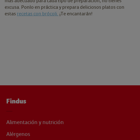
más adecuado para cada tipo de preparación, no tienes
excusa. Ponlo en práctica y prepara deliciosos platos con
estas
recetas con brócoli.
¡Te encantarán!
Findus
Alimentación y nutrición
Alérgenos