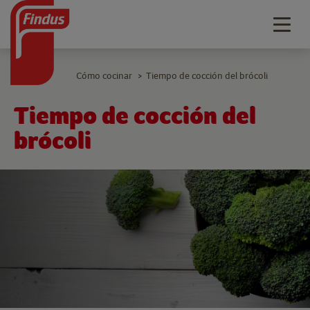
Togg
navig
Cómo cocinar
Tiempo de cocción del brócoli
>
Tiempo de cocción del
brócoli