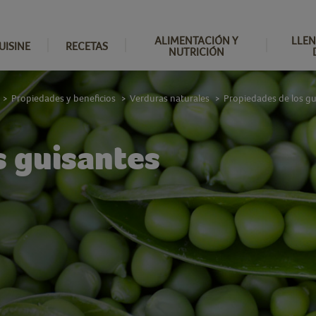
ALIMENTACIÓN Y
LLEN
UISINE
RECETAS
NUTRICIÓN
Propiedades y beneficios
Verduras naturales
Propiedades de los gu
>
>
>
s guisantes