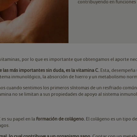
contribuyendo en funciones 
 vitaminas, por lo que es importante que obtengamos el aporte nec
 las más importantes sin duda, es la vitamina C.
Esta, desempeña 
stema inmunológico, la absorción de hierro y un metabolismo norm
rimos cuando sentimos los primeros síntomas de un resfriado comú
tamina no se limitan a sus propiedades de apoyo al sistema inmuno
 es su papel en la
formación de colágeno.
El colágeno es un tipo d
lagos.
al, lo cual contribuye a un organismo sano.
Contar con un metabo