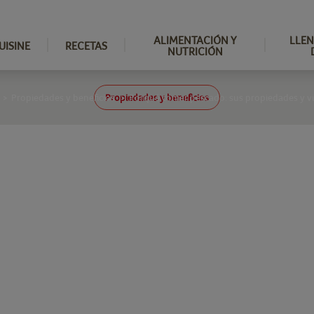
ALIMENTACIÓN Y
LLEN
UISINE
RECETAS
NUTRICIÓN
Propiedades y beneficios
Propiedades y beneficios
Porqué comer pescado: sus propiedades y v
>
>