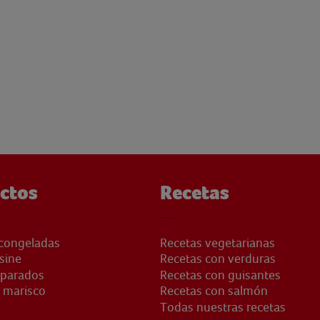
ctos
Recetas
congeladas
Recetas vegetarianas
sine
Recetas con verduras
eparados
Recetas con guisantes
 marisco
Recetas con salmón
Todas nuestras recetas