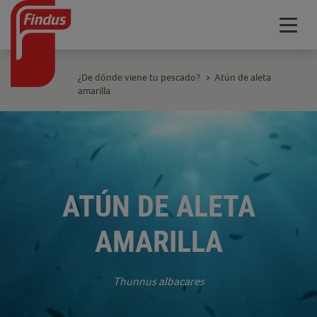
Togg
navig
¿De dónde viene tu pescado?
Atún de aleta
>
amarilla
ATÚN DE ALETA
AMARILLA
Thunnus albacares