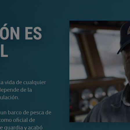
IÓN ES
L
la vida de cualquier
 depende de la
pulación.
, un barco de pesca de
como oficial de
de guardia y acabó