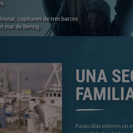
s.
Rousar, capitanes de tres barcos
el mar de Bering.
UNA S
FAMILI
Pasas días enteros en el