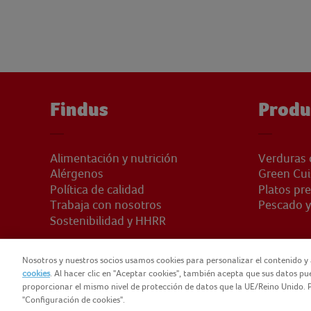
Findus
Produ
Alimentación y nutrición
Verduras 
Alérgenos
Green Cui
Política de calidad
Platos pr
Trabaja con nosotros
Pescado y
Sostenibilidad y HHRR
Nosotros y nuestros socios usamos cookies para personalizar el contenido y 
cookies
. Al hacer clic en "Aceptar cookies", también acepta que sus datos p
proporcionar el mismo nivel de protección de datos que la UE/Reino Unido. P
© 2025 FINDUS
POLÍTICA DE PRIVACIDAD
NOMAD FO
"Configuración de cookies".