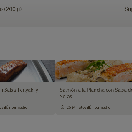
o (200 g)
Su
 Salsa Teriyaki y
Salmón a la Plancha con Salsa d
Setas
os
Intermedio
25 Minutos
Intermedio