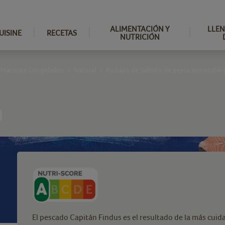
ALIMENTACIÓN Y
LLEN
UISINE
RECETAS
NUTRICIÓN
 Mariscos Congelados
Natural
Rodajas de Salmón de pesca sostenible 
>
>
n
El pescado Capitán Findus es el resultado de la más cuid