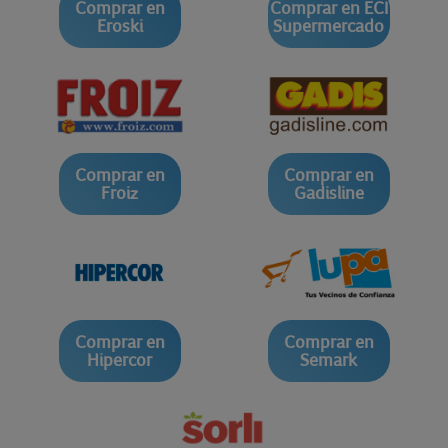
Comprar en
Comprar en ECI
Eroski
Supermercado
Comprar en
Comprar en
Froiz
Gadisline
Comprar en
Comprar en
Hipercor
Semark