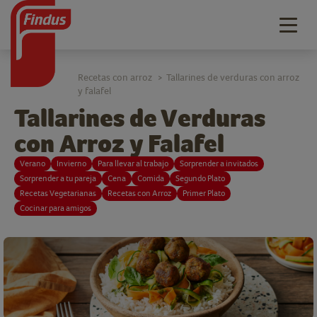
Togg
navig
Recetas con arroz
Tallarines de verduras con arroz
>
y falafel
Tallarines de Verduras
con Arroz y Falafel
Verano
Invierno
Para llevar al trabajo
Sorprender a invitados
Sorprender a tu pareja
Cena
Comida
Segundo Plato
Recetas Vegetarianas
Recetas con Arroz
Primer Plato
Cocinar para amigos