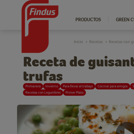
PRODUCTOS
GREEN C
Inicio
Recetas
Recetas con g
>
>
Receta de guisan
trufas
Primavera
Invierno
Para llevar al trabajo
Cocinar para amigos
S
Recetas con Legumbres
Primer Plato