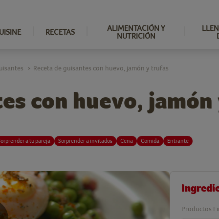
ALIMENTACIÓN Y
LLEN
UISINE
RECETAS
NUTRICIÓN
uisantes
Receta de guisantes con huevo, jamón y trufas
>
tes con huevo, jamón 
orprender a tu pareja
Sorprender a invitados
Cena
Comida
Entrante
Ingredi
Productos Fi