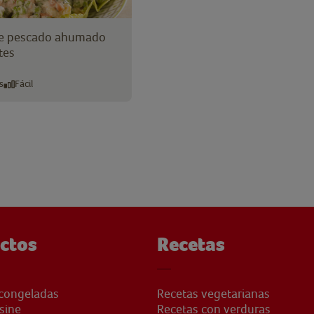
de pescado ahumado
tes
s
Fácil
ctos
Recetas
congeladas
Recetas vegetarianas
sine
Recetas con verduras