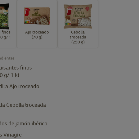
 finos
Ajo troceado
Cebolla
0 g/ 1
(70 g)
troceada
(250 g)
edientes
uisantes finos
0 g/ 1 k)
dita
Ajo troceado
da
Cebolla troceada
os de jamón ibérico
s
Vinagre