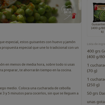
Guisantes
(400 g/80
k)
que especial, estos guisantes con huevo y jamón
Lista de ingr
a propuesta especial que une lo tradicional con un
400
grs
G
(400 g/80
món en menos de media hora, sobre todo si usas
1
cuchara
ra preparar, te ahorrarán tiempo en la cocina.
(70 g)
1
cuchara
(250 g)
fuego medio. Coloca una cucharada de cebolla
50
grs
Dad
re 3 y 5 minutos para cocerlos, sin que se lleguen a
unas gota