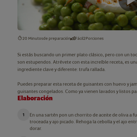
20 Minutos
de preparación
Fácil
2
Porciones
Si estás buscando un primer plato clásico, pero con un to
son estupendos. Atrévete con esta increíble receta, es un
ingrediente clave y diferente: trufa rallada.
Puedes preparar esta receta de guisantes con huevo y ja
guisantes congelados. Como ya vienen lavados y listos pa
Elaboración
En una sartén pon un chorrito de aceite de oliva a 
troceada y ajo picado. Rehoga la cebolla y el ajo ent
dorar.