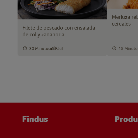
Merluza re
cereales
Filete de pescado con ensalada
de col y zanahoria
30 Minutos
Fácil
15 Minuto
Findus
Produ