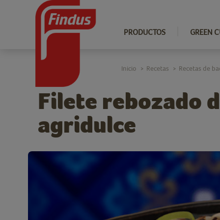
PRODUCTOS
GREEN C
Inicio
Recetas
Recetas de ba
>
>
Filete rebozado d
agridulce