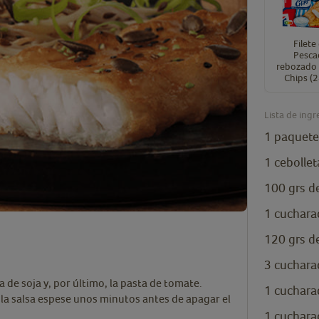
Filete
Pesca
rebozado 
Chips (
Lista de ingr
1
paquete
1
cebollet
100
grs
d
1
cuchara
120
grs
d
3
cuchara
sa de soja y, por último, la pasta de tomate.
1
cuchara
la salsa espese unos minutos antes de apagar el
1
cuchara