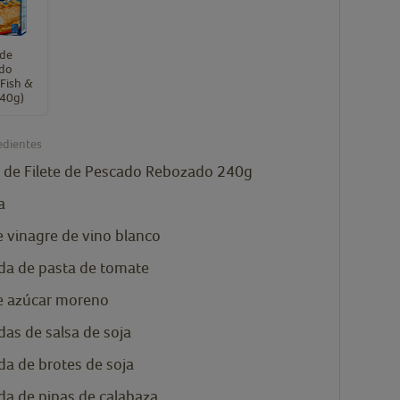
 de
do
Fish &
240g)
edientes
de Filete de Pescado Rebozado 240g
a
e vinagre de vino blanco
da
de pasta de tomate
e azúcar moreno
das
de salsa de soja
da
de brotes de soja
da
de pipas de calabaza