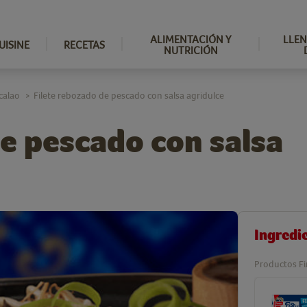
ALIMENTACIÓN Y
LLEN
UISINE
RECETAS
NUTRICIÓN
calao
Filete rebozado de pescado con salsa agridulce
>
e pescado con salsa
Ingredi
Productos Fi