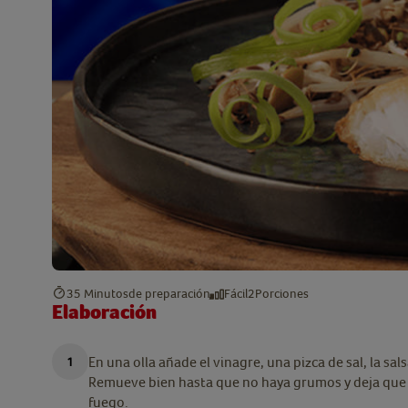
35 Minutos
de preparación
Fácil
2
Porciones
Elaboración
En una olla añade el vinagre, una pizca de sal, la sal
Remueve bien hasta que no haya grumos y deja que 
fuego.