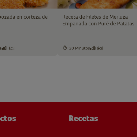
bozada en corteza de
Receta de Filetes de Merluza
Empanada con Puré de Patatas
s
Fácil
30 Minutos
Fácil
ctos
Recetas