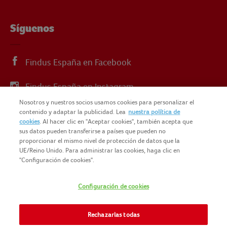
Síguenos
Findus España en Facebook
Findus España en Instagram
Nosotros y nuestros socios usamos cookies para personalizar el
Findus España en X
contenido y adaptar la publicidad. Lea
nuestra política de
cookies
. Al hacer clic en "Aceptar cookies", también acepta que
sus datos pueden transferirse a países que pueden no
proporcionar el mismo nivel de protección de datos que la
UE/Reino Unido. Para administrar las cookies, haga clic en
"Configuración de cookies".
© 2025 FINDUS
POLÍTICA DE PRIVACIDAD
Configuración de cookies
NOMAD FOODS
MAPA DEL SITIO
TÉRMINOS Y CONDICIONES
Rechazarlas todas
FINDUS FOOD SERVICES