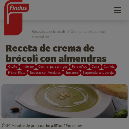
Togg
navig
Recetas con brócoli
Crema de brócoli con
>
almendras
Receta de crema de
brócoli con almendras
Otoño
Invierno
Cocinar para amigos
Para niños
Cena
Comida
Primer Plato
Recetas con Verduras
Entrante
Sorprender a tu pareja
30 Minutos
de preparación
Fácil
2
Porciones