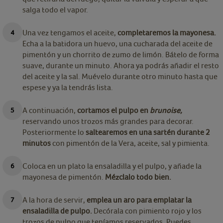
salga todo el vapor.
Una vez tengamos el aceite,
completaremos la mayonesa.
Echa a la batidora un huevo, una cucharada del aceite de
pimentón y un chorrito de zumo de limón. Bátelo de forma
suave, durante un minuto. Ahora ya podrás añadir el resto
del aceite y la sal. Muévelo durante otro minuto hasta que
espese y ya la tendrás lista.
A continuación,
cortamos el pulpo en
brunoise,
reservando unos trozos más grandes para decorar.
Posteriormente lo
saltearemos en una sartén durante 2
minutos
con pimentón de la Vera, aceite, sal y pimienta.
Coloca en un plato la ensaladilla y el pulpo, y añade la
mayonesa de pimentón.
Mézclalo todo bien.
A la hora de servir,
emplea un aro para emplatar la
ensaladilla de pulpo.
Decórala con pimiento rojo y los
trozos de pulpo que teníamos reservados. Puedes