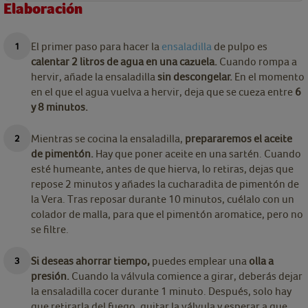
Elaboración
El primer paso para hacer la
ensaladilla
de pulpo es
calentar 2 litros de agua en una cazuela.
Cuando rompa a
hervir, añade la ensaladilla
sin descongelar.
En el momento
en el que el agua vuelva a hervir, deja que se cueza entre
6
y 8 minutos.
Mientras se cocina la ensaladilla,
prepararemos el aceite
de pimentón.
Hay que poner aceite en una sartén. Cuando
esté humeante, antes de que hierva, lo retiras, dejas que
repose 2 minutos y añades la cucharadita de pimentón de
la Vera. Tras reposar durante 10 minutos, cuélalo con un
colador de malla, para que el pimentón aromatice, pero no
se filtre.
Si deseas ahorrar tiempo,
puedes emplear una
olla a
presión.
Cuando la válvula comience a girar, deberás dejar
la ensaladilla cocer durante 1 minuto. Después, solo hay
que retirarla del fuego, quitar la válvula y esperar a que