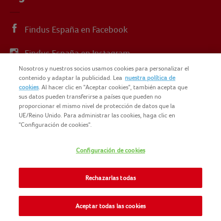
Findus España en Facebook
Findus España en Instagram
Nosotros y nuestros socios usamos cookies para personalizar el
Findus España en X
contenido y adaptar la publicidad. Lea
nuestra política de
cookies
. Al hacer clic en "Aceptar cookies", también acepta que
sus datos pueden transferirse a países que pueden no
proporcionar el mismo nivel de protección de datos que la
UE/Reino Unido. Para administrar las cookies, haga clic en
"Configuración de cookies".
© 2025 FINDUS
POLÍTICA DE PRIVACIDAD
Configuración de cookies
NOMAD FOODS
MAPA DEL SITIO
TÉRMINOS Y CONDICIONES
Rechazarlas todas
FINDUS FOOD SERVICES
COOKIES
CONTACTO
Aceptar todas las cookies