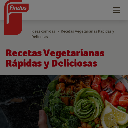
Togg
navig
Ideas comidas
Recetas Vegetarianas Rápidas y
>
Deliciosas
Recetas Vegetarianas
Rápidas y Deliciosas