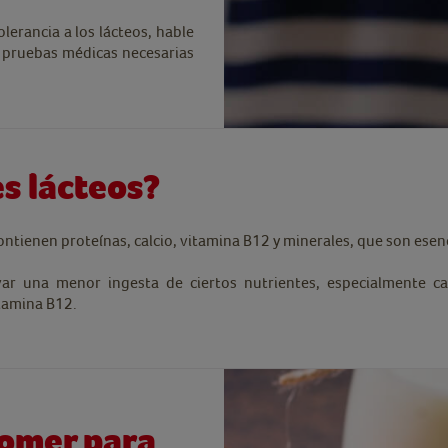
olerancia a los lácteos, hable
as pruebas médicas necesarias
es lácteos?
ontienen proteínas, calcio, vitamina B12 y minerales, que son esenc
evar una menor ingesta de ciertos nutrientes, especialmente 
tamina B12.
comer para