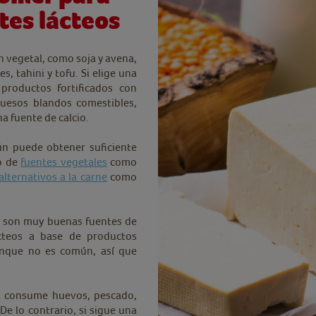
tes lácteos
n vegetal, como soja y avena,
, tahini y tofu. Si elige una
 productos fortificados con
huesos blandos comestibles,
a fuente de calcio.
ún puede obtener suficiente
o de
fuentes vegetales
como
alternativos a la carne
como
co son muy buenas fuentes de
ácteos a base de productos
unque no es común, así que
si consume huevos, pescado,
De lo contrario, si sigue una