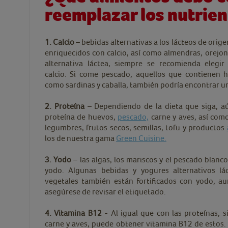
reemplazar los nutrien
1. Calcio
– bebidas alternativas a los lácteos de orige
enriquecidos con calcio, así como almendras, orejones
alternativa láctea, siempre se recomienda elegir
calcio. Si come pescado, aquellos que contienen 
como sardinas y caballa, también podría encontrar un
2. Proteína
– Dependiendo de la dieta que siga, a
proteína de huevos,
pescado,
carne y aves, así com
legumbres, frutos secos, semillas, tofu y productos
los de nuestra gama
Green Cuisine.
3. Yodo
– las algas, los mariscos y el pescado blan
yodo. Algunas bebidas y yogures alternativos l
vegetales también están fortificados con yodo, a
asegúrese de revisar el etiquetado.
4. Vitamina B12
- Al igual que con las proteínas, 
carne y aves, puede obtener vitamina B12 de estos. 