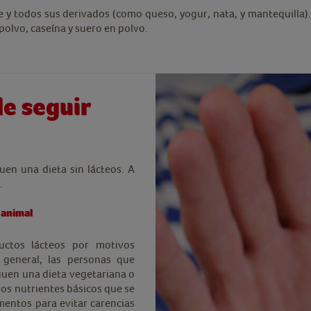
che y todos sus derivados (como queso, yogur, nata, y mantequilla
polvo, caseína y suero en polvo.
de seguir
uen una dieta sin lácteos. A
.
 animal
ctos lácteos por motivos
 general, las personas que
guen una dieta vegetariana o
los nutrientes básicos que se
mentos para evitar carencias