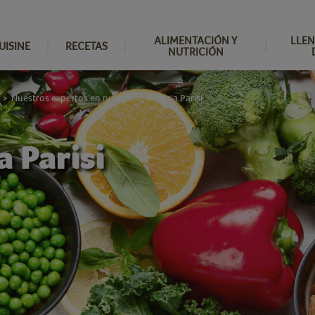
ALIMENTACIÓN Y
LLEN
UISINE
RECETAS
NUTRICIÓN
Nuestros expertos en nutrición
Maria Parisi
>
>
a Parisi