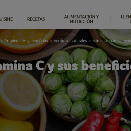
ALIMENTACIÓN Y
LLEN
UISINE
RECETAS
NUTRICIÓN
Propiedades y beneficios
Verduras naturales
Alimentos con vitamina
>
>
>
mina C y sus benefici