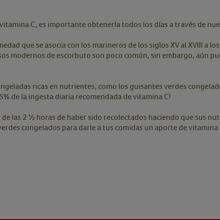
tamina C, es importante obtenerla todos los días a través de nue
ad que se asocia con los marineros de los siglos XV al XVIII a los q
casos modernos de escorbuto son poco común, sin embargo, aún pue
congeladas ricas en nutrientes, como los guisantes verdes congela
5% de la ingesta diaria recomendada de vitamina C!
de las 2 ½ horas de haber sido recolectados haciendo que sus nutr
erdes congelados para darle a tus comidas un aporte de vitamina 