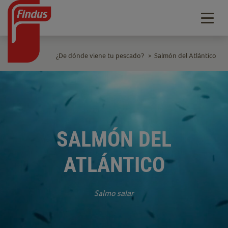
Togg
navig
¿De dónde viene tu pescado?
Salmón del Atlántico
>
SALMÓN DEL
ATLÁNTICO
Salmo salar