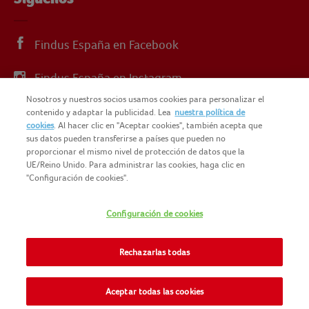
Findus España en Facebook
Findus España en Instagram
Nosotros y nuestros socios usamos cookies para personalizar el
Findus España en X
contenido y adaptar la publicidad. Lea
nuestra política de
cookies
. Al hacer clic en "Aceptar cookies", también acepta que
sus datos pueden transferirse a países que pueden no
proporcionar el mismo nivel de protección de datos que la
UE/Reino Unido. Para administrar las cookies, haga clic en
"Configuración de cookies".
© 2025 FINDUS
POLÍTICA DE PRIVACIDAD
Configuración de cookies
NOMAD FOODS
MAPA DEL SITIO
TÉRMINOS Y CONDICIONES
Rechazarlas todas
FINDUS FOOD SERVICES
COOKIES
CONTACTO
Aceptar todas las cookies