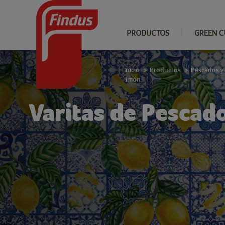
PRODUCTOS
GREEN C
Inicio
Productos
Pescados y
>
>
limón
Varitas de Pescad