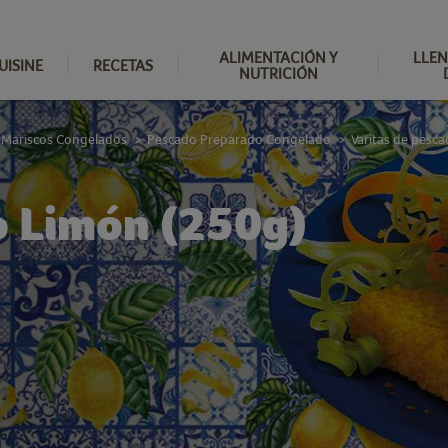
ALIMENTACIÓN Y
LLEN
UISINE
RECETAS
NUTRICIÓN
 Mariscos Congelados
Pescado Preparado Congelado
Varitas de pesc
>
>
o Limón (250g)