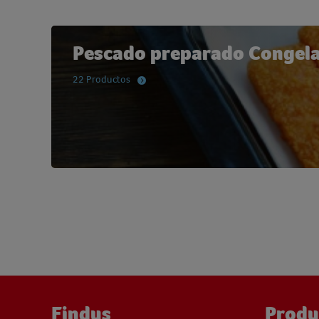
Pescado preparado Congel
22 Productos
Findus
Produ