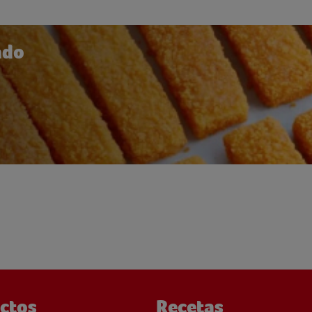
ado
ctos
Recetas