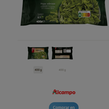
400 g
400 g
Comprar en