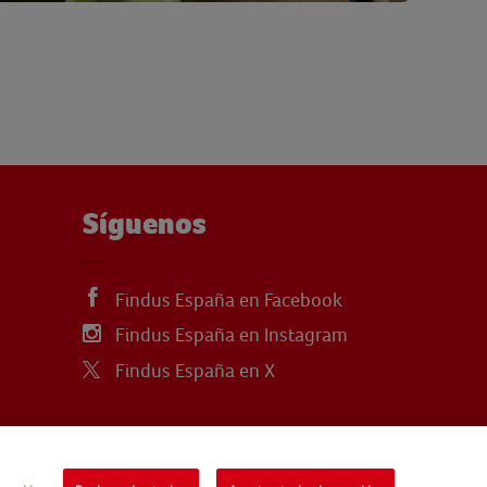
Síguenos
Findus España en Facebook
Findus España en Instagram
Findus España en X