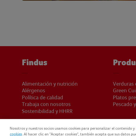
Findus
Produ
Alimentación y nutrición
Verduras 
Alérgenos
Green Cui
Política de calidad
Platos pr
Trabaja con nosotros
Pescado y
Sostenibilidad y HHRR
Nosotros y nuestros socios usamos cookies para personalizar el contenido y 
cookies
. Al hacer clic en "Aceptar cookies", también acepta que sus datos p