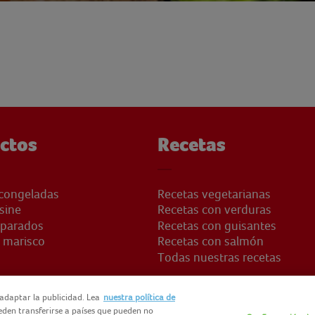
ctos
Recetas
congeladas
Recetas vegetarianas
sine
Recetas con verduras
eparados
Recetas con guisantes
 marisco
Recetas con salmón
Todas nuestras recetas
adaptar la publicidad. Lea
nuestra política de
ueden transferirse a países que pueden no