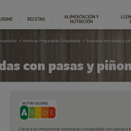
ALIMENTACIÓN Y
LLEN
UISINE
RECETAS
NUTRICIÓN
ongeladas
Verduras Preparadas Congeladas
Espinacas con pasas y pi
>
>
das con pasas y piñon
Lleva a tu mesa estas espinacas congeladas con pasas y p