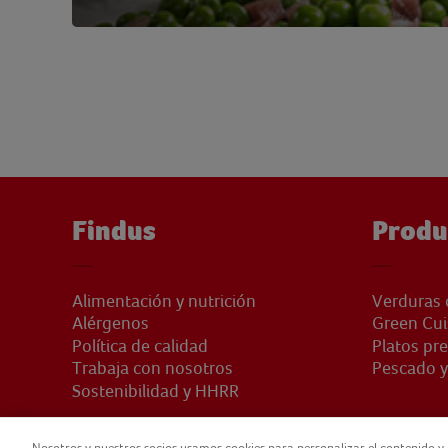
Findus
Produ
Alimentación y nutrición
Verduras 
Alérgenos
Green Cui
Política de calidad
Platos pr
Trabaja con nosotros
Pescado y
Sostenibilidad y HHRR
Nosotros y nuestros socios usamos cookies para personalizar el contenido y 