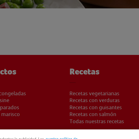
ctos
Recetas
congeladas
Recetas vegetarianas
sine
Recetas con verduras
eparados
Recetas con guisantes
 marisco
Recetas con salmón
Todas nuestras recetas
adaptar la publicidad. Lea
nuestra política de