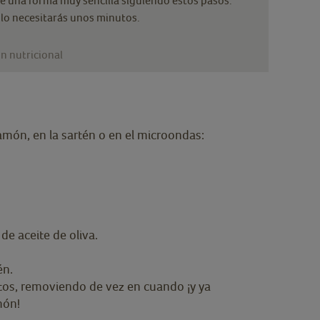
 una forma muy sencilla siguiendo estos pasos.
solo necesitarás unos minutos.
n nutricional
jamón, en la sartén o en el microondas:
de aceite de oliva.
én.
os, removiendo de vez en cuando ¡y ya
amón!