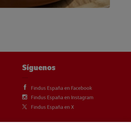
Síguenos
Findus España en Facebook
Findus España en Instagram
Findus España en X