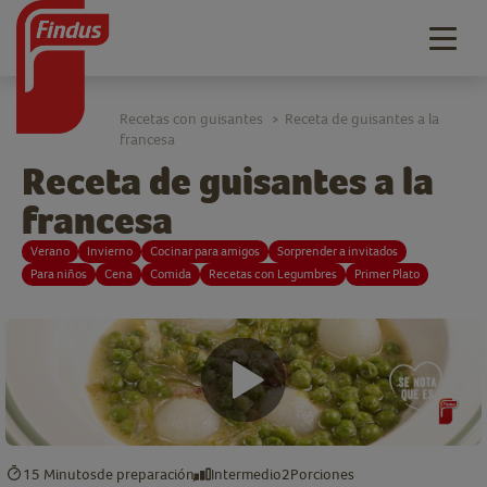
Togg
navig
Recetas con guisantes
Receta de guisantes a la
>
francesa
Receta de guisantes a la
francesa
Verano
Invierno
Cocinar para amigos
Sorprender a invitados
Para niños
Cena
Comida
Recetas con Legumbres
Primer Plato
15 Minutos
de preparación
Intermedio
2
Porciones