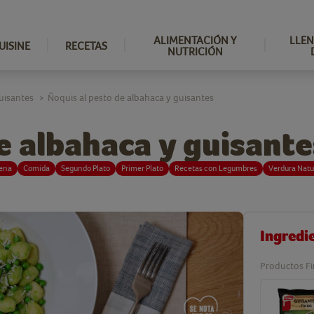
ALIMENTACIÓN Y
LLEN
UISINE
RECETAS
NUTRICIÓN
uisantes
Ñoquis al pesto de albahaca y guisantes
>
e albahaca y guisante
ena
Comida
Segundo Plato
Primer Plato
Recetas con Legumbres
Verdura Natu
Ingredi
Productos Fi