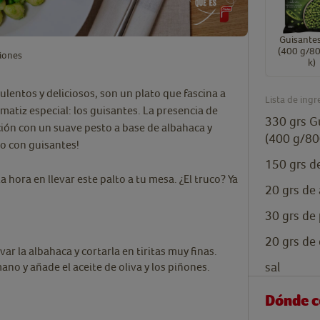
Guisantes
(400 g/80
iones
k)
culentos y deliciosos, son un plato que fascina a
Lista de ingr
 matiz especial: los guisantes. La presencia de
330
grs
G
ión con un suave pesto a base de albahaca y
(400 g/80
to con guisantes!
150
grs
de
ora en llevar este palto a tu mesa. ¿El truco? Ya
20
grs
de 
30
grs
de
20
grs
de 
r la albahaca y cortarla en tiritas muy finas.
sal
ano y añade el aceite de oliva y los piñones.
Dónde 