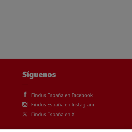
Síguenos
Findus España en Facebook
Findus España en Instagram
Findus España en X