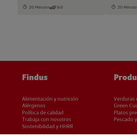
20 Minutos
Fácil
20 Minuto
Findus
Produ
Alimentación y nutrición
Verduras 
Alérgenos
Green Cui
Política de calidad
Platos pr
Trabaja con nosotros
Pescado y
Sostenibilidad y HHRR