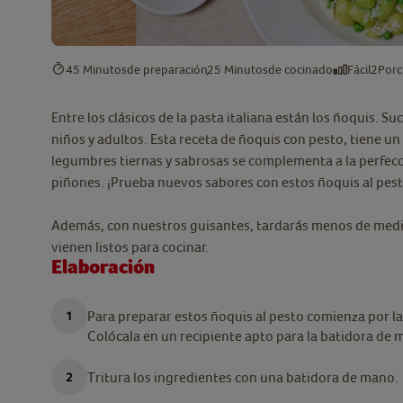
45 Minutos
de preparación
25 Minutos
de cocinado
Fácil
2
Porc
Entre los clásicos de la pasta italiana están los ñoquis. Su
niños y adultos. Esta receta de ñoquis con pesto, tiene un
legumbres tiernas y sabrosas se complementa a la perfecc
piñones. ¡Prueba nuevos sabores con estos ñoquis al pes
Además, con nuestros guisantes, tardarás menos de media h
vienen listos para cocinar.
Elaboración
Para preparar estos ñoquis al pesto comienza por lava
Colócala en un recipiente apto para la batidora de m
Tritura los ingredientes con una batidora de mano.