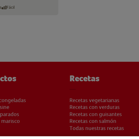
s
Fácil
ctos
Recetas
congeladas
Recetas vegetarianas
sine
Recetas con verduras
eparados
Recetas con guisantes
 marisco
Recetas con salmón
Todas nuestras recetas