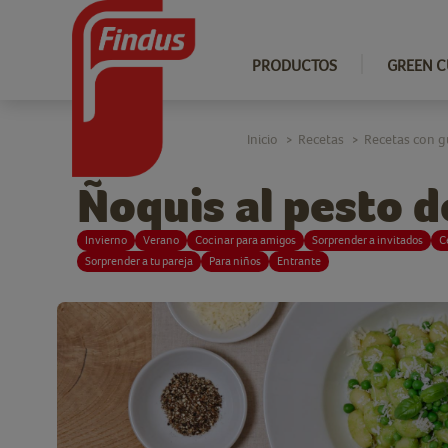
PRODUCTOS
GREEN C
Inicio
Recetas
Recetas con g
>
>
Ñoquis al pesto d
Invierno
Verano
Cocinar para amigos
Sorprender a invitados
C
Sorprender a tu pareja
Para niños
Entrante