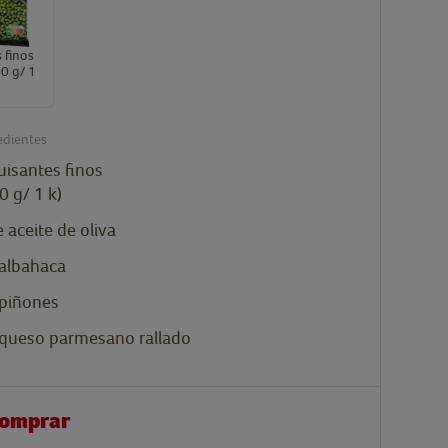
 finos
0 g/ 1
edientes
uisantes finos
0 g/ 1 k)
 aceite de oliva
albahaca
 piñones
queso parmesano rallado
comprar