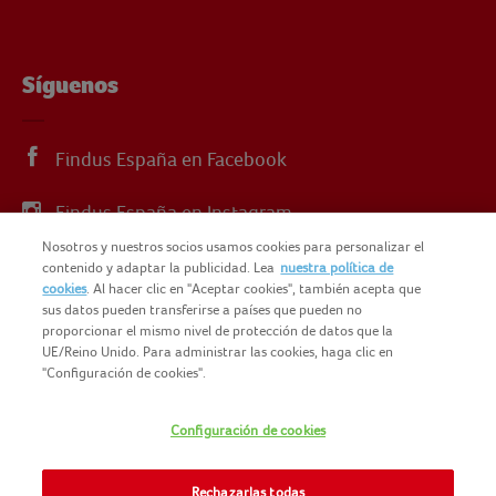
Síguenos
Findus España en Facebook
Findus España en Instagram
Nosotros y nuestros socios usamos cookies para personalizar el
Findus España en X
contenido y adaptar la publicidad. Lea
nuestra política de
cookies
. Al hacer clic en "Aceptar cookies", también acepta que
sus datos pueden transferirse a países que pueden no
proporcionar el mismo nivel de protección de datos que la
UE/Reino Unido. Para administrar las cookies, haga clic en
"Configuración de cookies".
© 2025 FINDUS
POLÍTICA DE PRIVACIDAD
Configuración de cookies
NOMAD FOODS
MAPA DEL SITIO
TÉRMINOS Y CONDICIONES
Rechazarlas todas