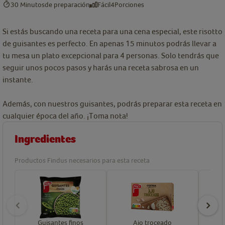
30 Minutos
de preparación
Fácil
4
Porciones
Si estás buscando una receta para una cena especial, este risotto
de guisantes es perfecto. En apenas 15 minutos podrás llevar a
tu mesa un plato excepcional para 4 personas. Solo tendrás que
seguir unos pocos pasos y harás una receta sabrosa en un
instante.
Además, con nuestros guisantes, podrás preparar esta receta en
cualquier época del año. ¡Toma nota!
Ingredientes
Productos Findus necesarios para esta receta
Guisantes finos
Ajo troceado
C