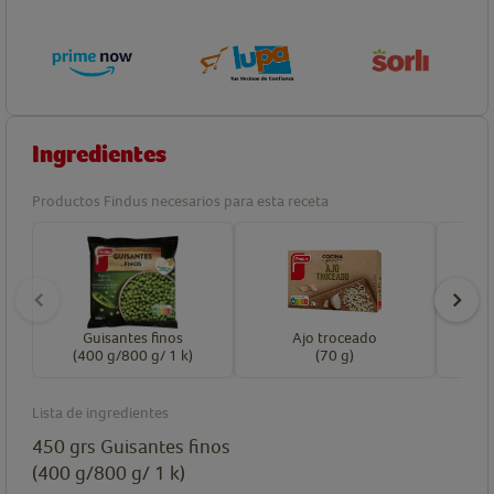
Ingredientes
Productos Findus necesarios para esta receta
Guisantes finos
Ajo troceado
C
(400 g/800 g/ 1 k)
(70 g)
Lista de ingredientes
450
grs
Guisantes finos
(400 g/800 g/ 1 k)