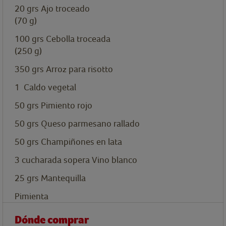
20
grs
Ajo troceado
(70 g)
100
grs
Cebolla troceada
(250 g)
350
grs
Arroz para risotto
1
Caldo vegetal
50
grs
Pimiento rojo
50
grs
Queso parmesano rallado
50
grs
Champiñones en lata
3
cucharada sopera
Vino blanco
25
grs
Mantequilla
Pimienta
Dónde comprar