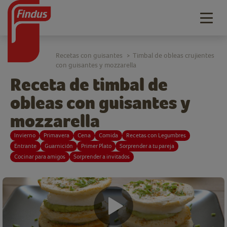
Togg
navig
Recetas con guisantes
Timbal de obleas crujientes
>
con guisantes y mozzarella
Receta de timbal de
obleas con guisantes y
mozzarella
Invierno
Primavera
Cena
Comida
Recetas con Legumbres
Entrante
Guarnición
Primer Plato
Sorprender a tu pareja
Cocinar para amigos
Sorprender a invitados