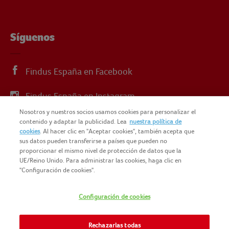
Síguenos
Findus España en Facebook
Findus España en Instagram
Nosotros y nuestros socios usamos cookies para personalizar el
Findus España en X
contenido y adaptar la publicidad. Lea
nuestra política de
cookies
. Al hacer clic en "Aceptar cookies", también acepta que
sus datos pueden transferirse a países que pueden no
proporcionar el mismo nivel de protección de datos que la
UE/Reino Unido. Para administrar las cookies, haga clic en
"Configuración de cookies".
© 2025 FINDUS
POLÍTICA DE PRIVACIDAD
Configuración de cookies
NOMAD FOODS
MAPA DEL SITIO
TÉRMINOS Y CONDICIONES
Rechazarlas todas