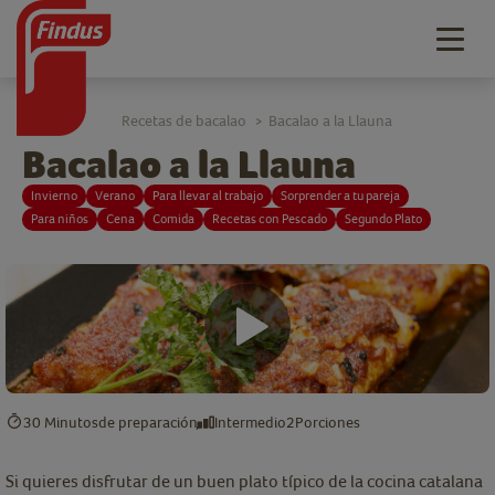
Togg
navig
Recetas de bacalao
Bacalao a la Llauna
>
Bacalao a la Llauna
Invierno
Verano
Para llevar al trabajo
Sorprender a tu pareja
Para niños
Cena
Comida
Recetas con Pescado
Segundo Plato
30 Minutos
de preparación
Intermedio
2
Porciones
Si quieres disfrutar de un buen plato típico de la cocina catalana