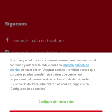
Síguenos
Findus España en Facebook
Findus España en Instagram
Nosotros y nuestros socios usamos cookies para personalizar el
Findus España en X
contenido y adaptar la publicidad. Lea
nuestra política de
cookies
. Al hacer clic en "Aceptar cookies", también acepta que
sus datos pueden transferirse a países que pueden no
proporcionar el mismo nivel de protección de datos que la
UE/Reino Unido. Para administrar las cookies, haga clic en
"Configuración de cookies".
© 2025 FINDUS
POLÍTICA DE PRIVACIDAD
Configuración de cookies
NOMAD FOODS
MAPA DEL SITIO