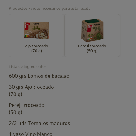
Productos Findus necesarios para esta receta
Ajo troceado
Perejil troceado
(70 g)
(50 g)
Lista de ingredientes
600
grs
Lomos de bacalao
30
grs
Ajo troceado
(70 g)
Perejil troceado
(50 g)
2/3
uds
Tomates maduros
1
vaso
Vino blanco