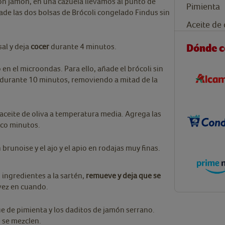
on jamón, en una cazuela llevamos al punto de
Pimienta
de las dos bolsas de Brócoli congelado Findus sin
Aceite de 
Dónde 
sal y deja
cocer
durante 4 minutos.
 en el microondas. Para ello, añade el brócoli sin
 durante 10 minutos, removiendo a mitad de la
 aceite de oliva a temperatura media. Agrega las
co minutos.
 brunoise y el ajo y el apio en rodajas muy finas.
ingredientes a la sartén,
remueve y deja que se
vez en cuando.
e de pimienta y los daditos de jamón serrano.
s se mezclen.