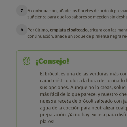
A continuación, añade los floretes de brócoli previ
suficiente para que los sabores se mezclen sin desha
Por último,
emplata el salteado,
tritura con las man
continuación, añade un toque de pimienta negra rec
¡Consejo!
El brócoli es una de las verduras más co
característico olor a la hora de cocinar
sus opciones. Aunque no lo creas, solu
más fácil de lo que parece, y nuestro che
nuestra receta de brócoli salteado con 
agua de la cocción para neutralizar cualq
preparación. ¡Ya no hay excusa para disf
platos!