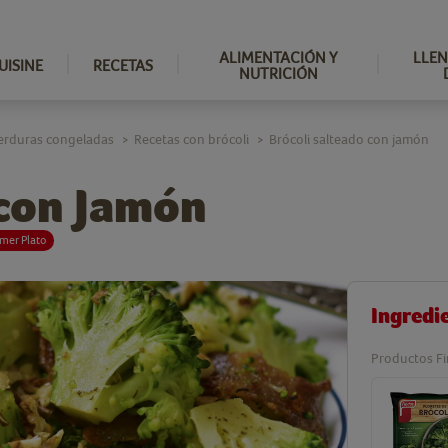
ALIMENTACIÓN Y
LLEN
UISINE
RECETAS
NUTRICIÓN
erduras congeladas
Recetas con brócoli
Brócoli salteado con jamón
>
>
 con Jamón
imer Plato
Ingredi
Productos Fi