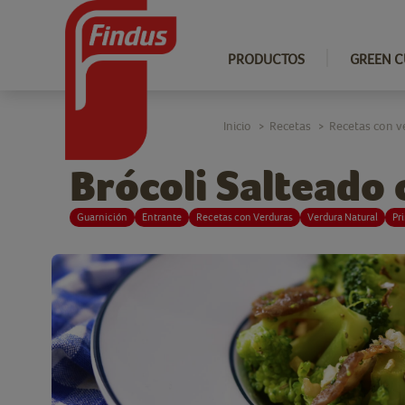
PRODUCTOS
GREEN C
Inicio
Recetas
Recetas con v
>
>
Brócoli Salteado
Guarnición
Entrante
Recetas con Verduras
Verdura Natural
Pr