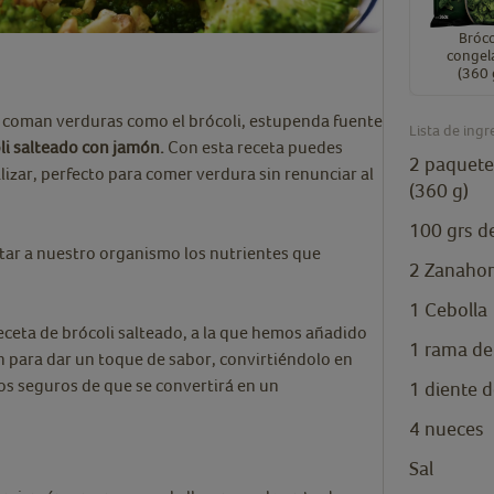
Bróco
congel
(360 
s coman verduras como el brócoli, estupenda fuente
Lista de ingr
li salteado con jamón.
Con esta receta puedes
2
paquete
alizar, perfecto para comer verdura sin renunciar al
(360 g)
100
grs
d
rtar a nuestro organismo los nutrientes que
2
Zanahor
1
Cebolla
eceta de brócoli salteado, a la que hemos añadido
1
rama de
 para dar un toque de sabor, convirtiéndolo en
os seguros de que se convertirá en un
1
diente
d
4
nueces
Sal