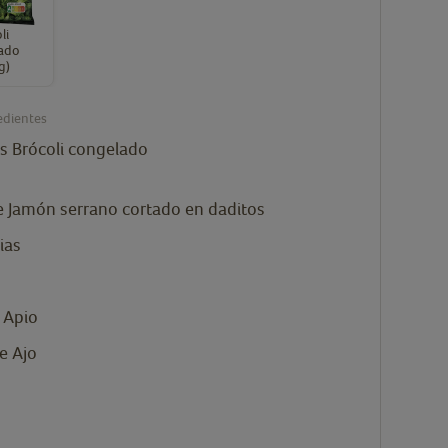
li
ado
g)
edientes
s
Brócoli congelado
e Jamón serrano cortado en daditos
ias
 Apio
e Ajo