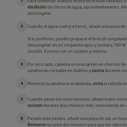
Para comenzar nuestra receta de brócoli salteado c
ebullición
dos litros de agua, aproximadamente. Aña
descongelar.
Cuando el agua vuelva a hervir, añade una pizca de 
Si lo prefieres, puedes preparar el brócoli congelado
descongelar en un recipiente apto y cocina a 700 W
cocción. Escurre con un colador y reserva.
Por otro lado, calienta en una sartén un chorrito de
zanahorias cortadas en daditos y
cocina
durante cin
Mientras la zanahoria se ablanda,
corta
la cebolla en
Cuando pasen los cinco minutos, añade todos estos 
cocinen
durante diez minutos más, removiendo de 
Pasado este tiempo, añade una pizca de sal, un toqu
Remueve
durante dos minutos para que los sabore