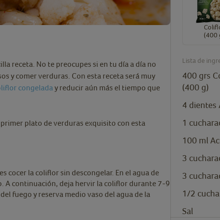
Colifl
(400 
Lista de ingr
illa receta. No te preocupes si en tu día a día no
400
grs
Co
sos y comer verduras. Con esta receta será muy
(400 g)
liflor congelada
y reducir aún más el tiempo que
4
dientes
1
cuchara
n primer plato de verduras exquisito con esta
100
ml
Ac
3
cuchara
es cocer la coliflor sin descongelar. En el agua de
3
cuchara
. A continuación, deja hervir la coliflor durante 7-9
1/2
cucha
 del fuego y reserva medio vaso del agua de la
Sal