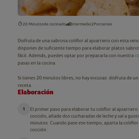
20 Minutos
de cocinado
Intermedio
2
Porciones
Disfruta de una sabrosa coliflor al ajoarriero con esta senc
dispones de suficiente tiempo para elaborar platos sabro
fácil. Además, puedes optar por prepararla con nuestra
co
pasas en la cocina.
Si tienes 20 minutos libres, no hay excusas: disfruta de u
receta.
Elaboración
El primer paso para elaborar tu coliflor al ajoarriero 
cocción, añade dos cucharadas de leche y sal a gusto
minutos. Cuando pase ese tiempo, aparta la coliflor
cocción.