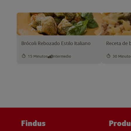
Brócoli Rebozado Estilo Italiano
Receta de b
15 Minutos
Intermedio
30 Minuto
Findus
Produ