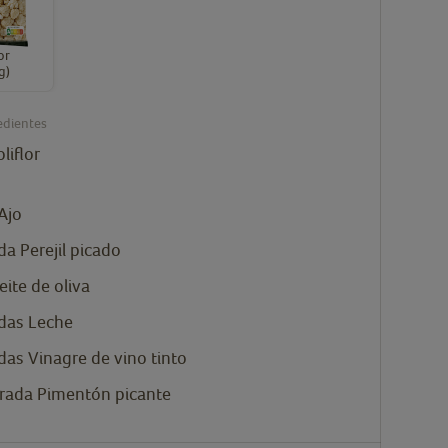
or
g)
edientes
liflor
Ajo
da
Perejil picado
eite de oliva
das
Leche
das
Vinagre de vino tinto
rada
Pimentón picante