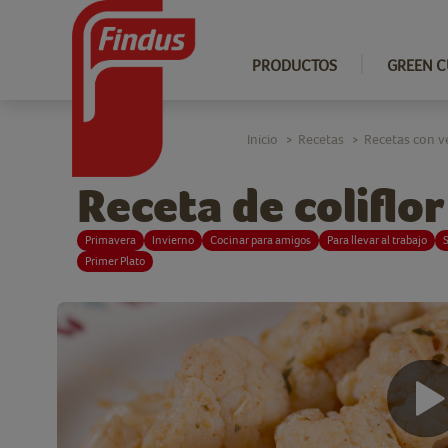
PRODUCTOS
GREEN C
Inicio
Recetas
Recetas con v
>
>
Receta de coliflor
Primavera
Invierno
Cocinar para amigos
Para llevar al trabajo
S
Primer Plato