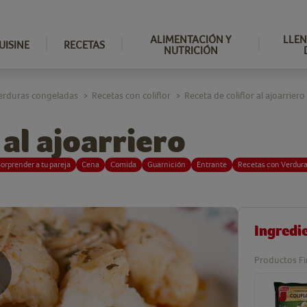
ALIMENTACIÓN Y
LLEN
UISINE
RECETAS
NUTRICIÓN
erduras congeladas
Recetas con coliflor
Receta de coliflor al ajoarriero
>
>
 al ajoarriero
orprender a tu pareja
Cena
Comida
Guarnición
Entrante
Recetas con Verdur
Ingredi
Productos Fi