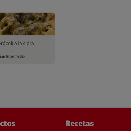
rócoli a la sidra
s
Intermedio
ctos
Recetas