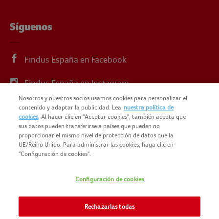
Síguenos
Findus España en Facebook
Findus España en Instagram
Nosotros y nuestros socios usamos cookies para personalizar el
Findus España en X
contenido y adaptar la publicidad. Lea
nuestra política de
cookies
. Al hacer clic en "Aceptar cookies", también acepta que
sus datos pueden transferirse a países que pueden no
proporcionar el mismo nivel de protección de datos que la
UE/Reino Unido. Para administrar las cookies, haga clic en
"Configuración de cookies".
© 2025 FINDUS
POLÍTICA DE PRIVACIDAD
Configuración de cookies
NOMAD FOODS
MAPA DEL SITIO
TÉRMINOS Y CONDICIONES
Rechazarlas todas
FINDUS FOOD SERVICES