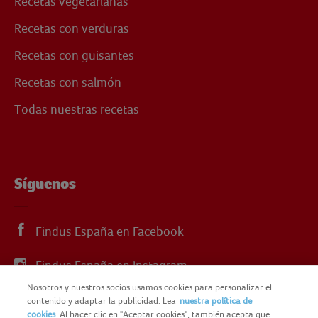
Recetas vegetarianas
Recetas con verduras
Recetas con guisantes
Recetas con salmón
Todas nuestras recetas
Síguenos
Findus España en Facebook
Findus España en Instagram
Nosotros y nuestros socios usamos cookies para personalizar el
Findus España en X
contenido y adaptar la publicidad. Lea
nuestra política de
cookies
. Al hacer clic en "Aceptar cookies", también acepta que