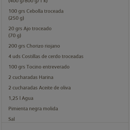
(400 g/800 g/1 k)
100
grs
Cebolla troceada
(250 g)
20
grs
Ajo troceado
(70 g)
200
grs
Chorizo riojano
4
uds
Costillas de cerdo troceadas
100
grs
Tocino entreverado
2
cucharadas
Harina
2
cucharadas
Aceite de oliva
1,25
l
Agua
Pimienta negra molida
Sal