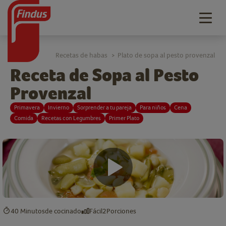
Togg
navig
Recetas de habas
Plato de sopa al pesto provenzal
>
Receta de Sopa al Pesto
Provenzal
Primavera
Invierno
Sorprender a tu pareja
Para niños
Cena
Comida
Recetas con Legumbres
Primer Plato
40 Minutos
de cocinado
Fácil
2
Porciones