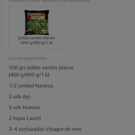
Productos Findus necesarios para esta receta
Judías verdes planas
(400 g/800 g/1 k)
Lista de ingredientes
500
grs
Judías verdes planas
(400 g/800 g/1 k)
1/2
unidad
Naranja
2
uds
Ajo
2
uds
Huevos
2
hojas
Laurel
3-4
cucharadas
Vinagre de vino