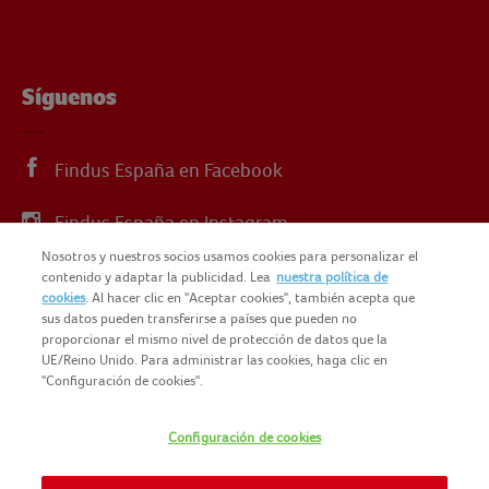
Síguenos
Findus España en Facebook
Findus España en Instagram
Nosotros y nuestros socios usamos cookies para personalizar el
Findus España en X
contenido y adaptar la publicidad. Lea
nuestra política de
cookies
. Al hacer clic en "Aceptar cookies", también acepta que
sus datos pueden transferirse a países que pueden no
proporcionar el mismo nivel de protección de datos que la
UE/Reino Unido. Para administrar las cookies, haga clic en
"Configuración de cookies".
© 2025 FINDUS
POLÍTICA DE PRIVACIDAD
Configuración de cookies
NOMAD FOODS
MAPA DEL SITIO