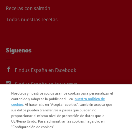
Recetas con salmón
Todas nuestras recetas
Síguenos
Findus España en Facebook
Findus España en Instagram
Nosotros y nuestros socios usamos cookies para personalizar el
Findus España en X
contenido y adaptar la publicidad. Lea
nuestra política de
cookies
. Al hacer clic en "Aceptar cookies", también acepta que
sus datos pueden transferirse a países que pueden no
proporcionar el mismo nivel de protección de datos que la
UE/Reino Unido. Para administrar las cookies, haga clic en
"Configuración de cookies".