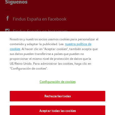
Síguenos
Findus España en Facebook
Findus España en Instagram
Nosotros y nuestros socios usamos cookies para personalizar el
Findus España en X
contenido y adaptar la publicidad. Lea
nuestra política de
cookies
. Al hacer clic en "Aceptar cookies", también acepta que
sus datos pueden transferirse a países que pueden no
proporcionar el mismo nivel de protección de datos que la
UE/Reino Unido. Para administrar las cookies, haga clic en
"Configuración de cookies".
© 2025 FINDUS
POLÍTICA DE PRIVACIDAD
Configuración de cookies
NOMAD FOODS
MAPA DEL SITIO
TÉRMINOS Y CONDICIONES
Rechazarlas todas
FINDUS FOOD SERVICES
COOKIES
CONTACTO
Aceptar todas las cookies