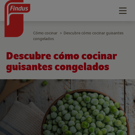
Togg
navig
Cómo cocinar
Descubre cómo cocinar guisantes
>
congelados
Descubre cómo cocinar
guisantes congelados