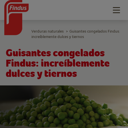
Togg
navig
Verduras naturales
Guisantes congelados Findus:
>
increíblemente dulces y tiernos
Guisantes congelados
Findus: increíblemente
dulces y tiernos