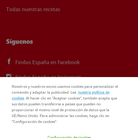
Todas nuestras recetas
Síguenos
Findus España en Facebook
Findus España en Instagram
Nosotros y nuestros socios usamos cookies para personalizar el
Findus España en X
contenido y adaptar la publicidad. Lea
nuestra política de
cookies
. Al hacer clic en "Aceptar cookies", también acepta que
sus datos pueden transferirse a países que pueden no
proporcionar el mismo nivel de protección de datos que la
UE/Reino Unido. Para administrar las cookies, haga clic en
"Configuración de cookies".
© 2025 FINDUS
Configuración de cookies