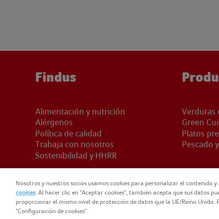
Findus
Produ
Alimentación y nutrición
Verduras 
Alérgenos
Green Cui
Política de calidad
Platos pr
Trabaja con nosotros
Pescado y
Sostenibilidad y HHRR
Nosotros y nuestros socios usamos cookies para personalizar el contenido y 
cookies
. Al hacer clic en "Aceptar cookies", también acepta que sus datos p
proporcionar el mismo nivel de protección de datos que la UE/Reino Unido. P
© 2025 FINDUS
POLÍTICA DE PRIVACIDAD
NOMAD FO
"Configuración de cookies".