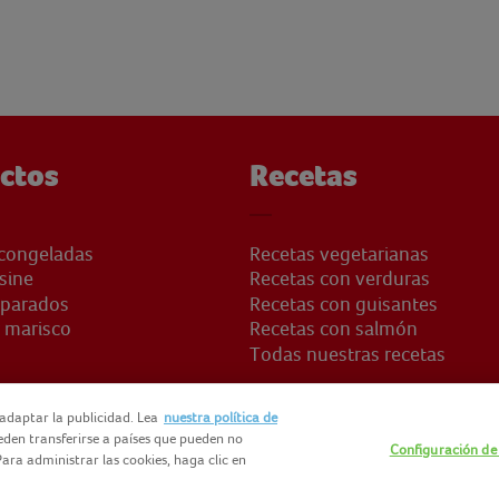
ctos
Recetas
congeladas
Recetas vegetarianas
sine
Recetas con verduras
eparados
Recetas con guisantes
 marisco
Recetas con salmón
Todas nuestras recetas
adaptar la publicidad. Lea
nuestra política de
ueden transferirse a países que pueden no
Configuración de
ara administrar las cookies, haga clic en
ODS
MAPA DEL SITIO
TÉRMINOS Y CONDICIONES
F