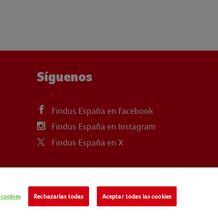
Síguenos
Findus España en Facebook
Findus España en Instagram
Findus España en X
 cookies
Rechazarlas todas
Aceptar todas las cookies
INDUS FOOD SERVICES
COOKIES
CONTACTO