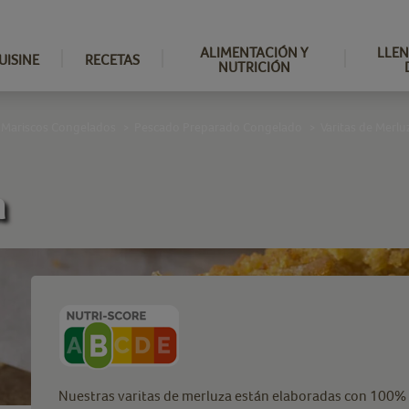
ALIMENTACIÓN Y
LLEN
UISINE
RECETAS
NUTRICIÓN
 Mariscos Congelados
Pescado Preparado Congelado
Varitas de Merlu
>
>
a
Nuestras varitas de merluza están elaboradas con 100% f