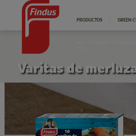
PRODUCTOS
GREEN C
Inicio
Productos
Pescados y
>
>
250g
Varitas de merluz