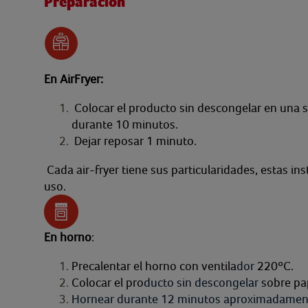
Preparación
En AirFryer:
Colocar el producto sin descongelar en una so
durante 10 minutos.
Dejar reposar 1 minuto.
Cada air-fryer tiene sus particularidades, estas i
uso.
En horno
:
Precalentar el horno con ventila
dor
220ºC.
Colocar el pro
ducto sin
descongelar
sobre pa
Hornear
durante 1
2
minutos aproxima
damen