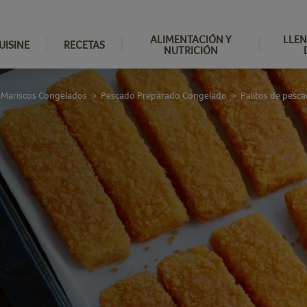
ALIMENTACIÓN Y
LLEN
UISINE
RECETAS
NUTRICIÓN
 Mariscos Congelados
Pescado Preparado Congelado
Palitos de pesc
>
>