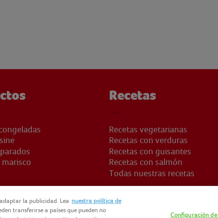
ctos
Recetas
congeladas
Recetas vegetarianas
sine
Recetas con verduras
eparados
Recetas con guisantes
 marisco
Recetas con salmón
Todas nuestras recetas
adaptar la publicidad. Lea
nuestra política de
ueden transferirse a países que pueden no
Configuración de