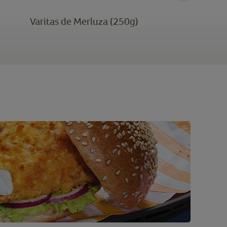
Varitas de Merluza (250g)
N