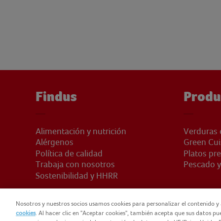
Findus
Produ
Alimentación y nutrición
Verduras 
Alérgenos
Green Cui
Política de calidad
Platos pr
Trabaja con nosotros
Pescado y
Sostenibilidad y HHRR
Nosotros y nuestros socios usamos cookies para personalizar el contenido y 
cookies
. Al hacer clic en "Aceptar cookies", también acepta que sus datos p