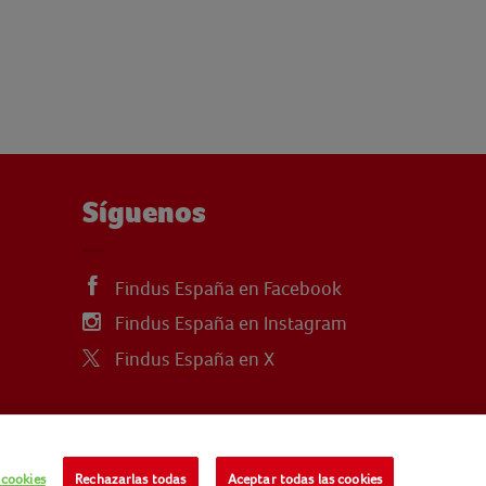
Síguenos
Findus España en Facebook
Findus España en Instagram
Findus España en X
 cookies
Rechazarlas todas
Aceptar todas las cookies