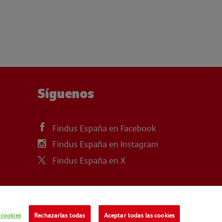
Síguenos
Findus España en Facebook
Findus España en Instagram
Findus España en X
 cookies
Rechazarlas todas
Aceptar todas las cookies