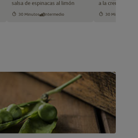
salsa de espinacas al limón
a la crema
30 Minutos
Intermedio
30 Minutos
Int