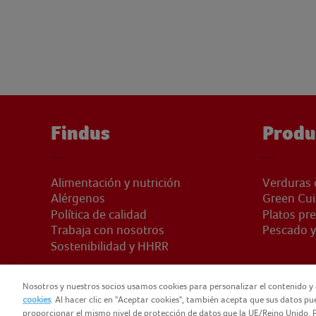
Findus
Produ
Alimentación y nutrición
Verduras 
Alérgenos
Green Cui
Política de calidad
Platos pr
Trabaja con nosotros
Pescado y
Sostenibilidad y HHRR
Nosotros y nuestros socios usamos cookies para personalizar el contenido y 
cookies
. Al hacer clic en "Aceptar cookies", también acepta que sus datos p
proporcionar el mismo nivel de protección de datos que la UE/Reino Unido. P