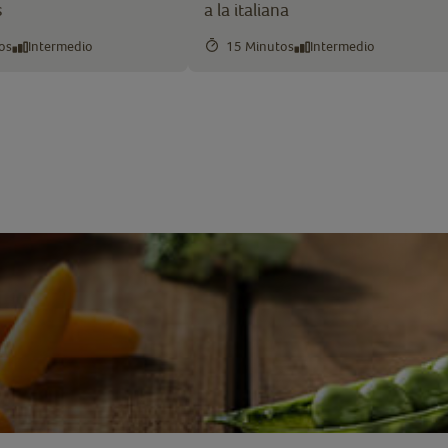
s
a la italiana
os
Intermedio
15 Minutos
Intermedio