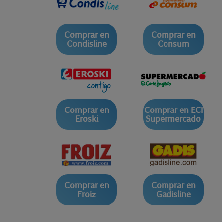
Comprar en
Comprar en
Condisline
Consum
Comprar en
Comprar en ECI
Eroski
Supermercado
Comprar en
Comprar en
Froiz
Gadisline