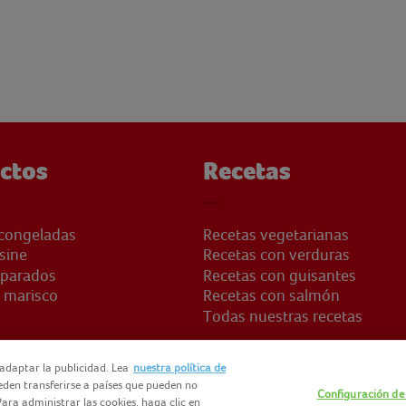
ctos
Recetas
congeladas
Recetas vegetarianas
sine
Recetas con verduras
eparados
Recetas con guisantes
 marisco
Recetas con salmón
Todas nuestras recetas
adaptar la publicidad. Lea
nuestra política de
ueden transferirse a países que pueden no
Configuración de
ara administrar las cookies, haga clic en