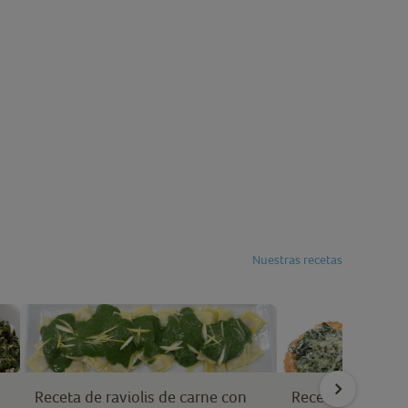
Nuestras recetas
Receta de raviolis de carne con
Receta de hojald