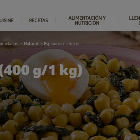
ALIMENTACIÓN Y
LLEN
UISINE
RECETAS
NUTRICIÓN
ongeladas
Natural
Espinacas en hojas
>
>
 (400 g/1 kg)