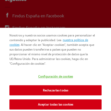
Findus España en Facebook
Findus España en Instagram
Nosotros y nuestros socios usamos cookies para personalizar el
Findus España en X
contenido y adaptar la publicidad. Lea
nuestra política de
cookies
. Al hacer clic en "Aceptar cookies", también acepta que
sus datos pueden transferirse a países que pueden no
proporcionar el mismo nivel de protección de datos que la
UE/Reino Unido. Para administrar las cookies, haga clic en
"Configuración de cookies".
© 2025 FINDUS
POLÍTICA DE PRIVACIDAD
Configuración de cookies
NOMAD FOODS
MAPA DEL SITIO
TÉRMINOS Y CONDICIONES
Rechazarlas todas
FINDUS FOOD SERVICES
COOKIES
CONTACTO
Aceptar todas las cookies