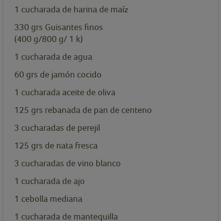
1
cucharada
de harina de maíz
330
grs
Guisantes finos
(400 g/800 g/ 1 k)
1
cucharada
de agua
60
grs
de jamón cocido
1
cucharada
aceite de oliva
125
grs
rebanada de pan de centeno
3
cucharadas
de perejil
125
grs
de nata fresca
3
cucharadas
de vino blanco
1
cucharada
de ajo
1
cebolla mediana
1
cucharada
de mantequilla