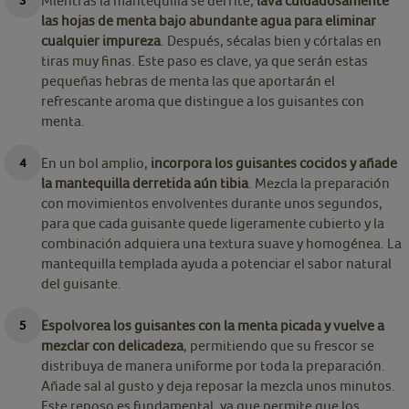
Mientras la mantequilla se derrite,
lava cuidadosamente
las hojas de menta bajo abundante agua para eliminar
cualquier impureza
. Después, sécalas bien y córtalas en
tiras muy finas. Este paso es clave, ya que serán estas
pequeñas hebras de menta las que aportarán el
refrescante aroma que distingue a los guisantes con
menta.
En un bol amplio,
incorpora los guisantes cocidos y añade
la mantequilla derretida aún tibia
. Mezcla la preparación
con movimientos envolventes durante unos segundos,
para que cada guisante quede ligeramente cubierto y la
combinación adquiera una textura suave y homogénea. La
mantequilla templada ayuda a potenciar el sabor natural
del guisante.
Espolvorea los guisantes con la menta picada y vuelve a
mezclar con delicadeza
, permitiendo que su frescor se
distribuya de manera uniforme por toda la preparación.
Añade sal al gusto y deja reposar la mezcla unos minutos.
Este reposo es fundamental, ya que permite que los