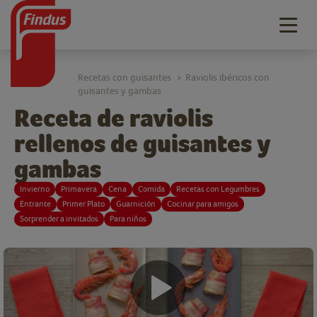
Togg
navig
Recetas con guisantes
Raviolis ibéricos con
>
guisantes y gambas
Receta de raviolis
rellenos de guisantes y
gambas
Invierno
Primavera
Cena
Comida
Recetas con Legumbres
Entrante
Primer Plato
Guarnición
Cocinar para amigos
Sorprender a invitados
Para niños