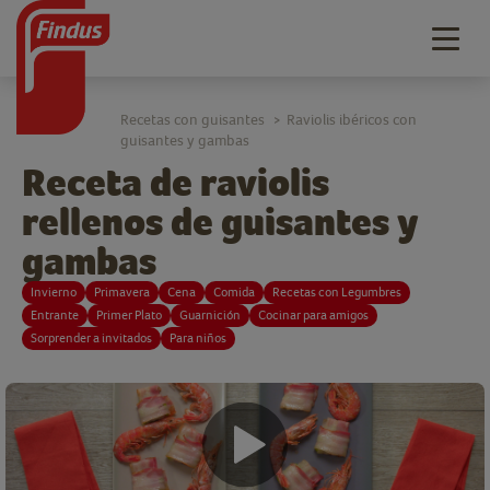
Togg
navig
Recetas con guisantes
Raviolis ibéricos con
>
guisantes y gambas
Receta de raviolis
rellenos de guisantes y
gambas
Invierno
Primavera
Cena
Comida
Recetas con Legumbres
Entrante
Primer Plato
Guarnición
Cocinar para amigos
Sorprender a invitados
Para niños