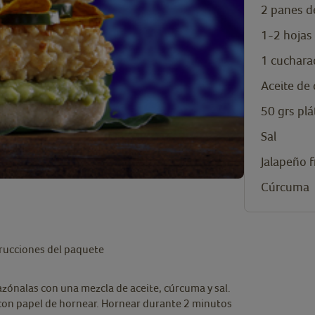
2
panes d
1-2
hojas
1
cuchara
Aceite de 
50
grs
pl
Sal
Jalapeño 
Cúrcuma
trucciones del paquete
sazónalas con una mezcla de aceite, cúrcuma y sal.
 con papel de hornear. Hornear durante 2 minutos