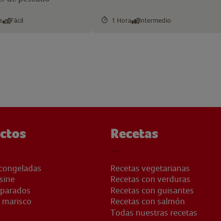
s
Fácil
1 Hora
Intermedio
ctos
Recetas
congeladas
Recetas vegetarianas
sine
Recetas con verduras
eparados
Recetas con guisantes
 marisco
Recetas con salmón
Todas nuestras recetas