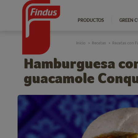
PRODUCTOS
GREEN C
Inicio
Recetas
Recetas con F
>
>
Hamburguesa con
guacamole Conqu