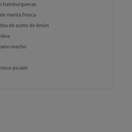
e hamburguesas
de menta fresca
dita
de zumo de limón
oliva
átano macho
fresco picado