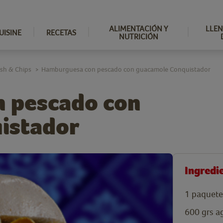
ALIMENTACIÓN Y
LLEN
UISINE
RECETAS
NUTRICIÓN
ish & Chips
Hamburguesa con pescado con guacamole Conquistador
>
 pescado con
istador
Ingredi
1
paquete
600
grs
a